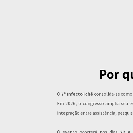
Por q
O
7º InfectoTchê
consolida-se como u
Em 2026, o congresso amplia seu es
integração entre assistência, pesquis
O evento ocorrerá nos dias
22 e