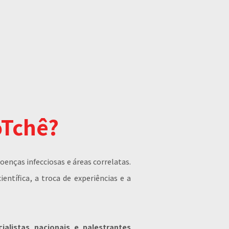
oTchê?
oenças infecciosas e áreas correlatas.
tífica, a troca de experiências e a
cialistas nacionais e palestrantes