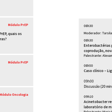
Módulo PrEP
08h30
Moderador: Tarsila 
rEP, quais os
uras?
08h30
Enterobactérias
coprodução, nova
Palestrante: Alexa
Módulo PrEP
08h50
Caso clínico – Li
09h00
Discussão (20 min
Módulo Oncologia
09h10
Acinetobacter re
laboratório de m
Palestrante: Maria 