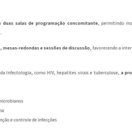
om
duas salas de programação concomitante
, permitindo ma
.
s, mesas-redondas e sessões de discussão
, favorecendo a inte
da Infectologia, como HIV, hepatites virais e tuberculose,
a pr
imicrobianos
na
nção e controle de infecções