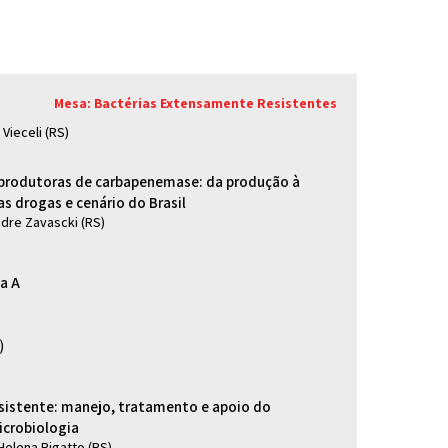
Mesa: Bactérias Extensamente Resistentes
Vieceli (RS)
 produtoras de carbapenemase: da produção à
s drogas e cenário do Brasil
ndre Zavascki (RS)
ga A
)
sistente: manejo, tratamento e apoio do
icrobiologia
Helena Rigatto (RS)