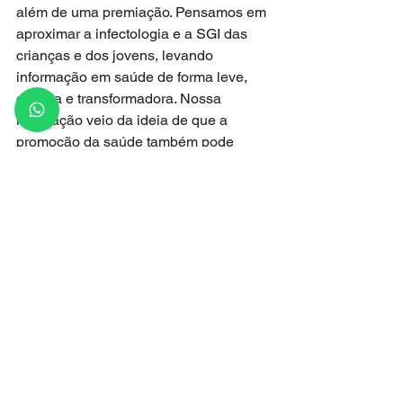
além de uma premiação. Pensamos em 
aproximar a infectologia e a SGI das 
crianças e dos jovens, levando 
informação em saúde de forma leve, 
criativa e transformadora. Nossa 
inspiração veio da ideia de que a 
promoção da saúde também pode 
acontecer através da arte, da escola e 
da imaginação. Queríamos que esses 
estudantes não fossem apenas 
ouvintes, mas protagonistas — 
refletindo, criando e compartilhando 
mensagens sobre higiene das mãos, 
vacinação e prevenção de infecções”, 
destacou o diretor científico da 
Sociedade Gaúcha de Infectologia, 
Cezar Riche.”
A SGI parabenizou a todos os 