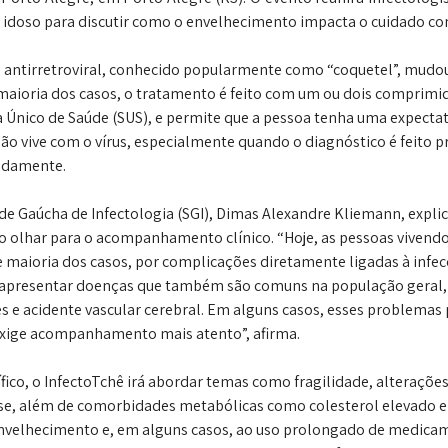
 idoso para discutir como o envelhecimento impacta o cuidado c
antirretroviral, conhecido popularmente como “coquetel”, mudou
a maioria dos casos, o tratamento é feito com um ou dois comprimid
 Único de Saúde (SUS), e permite que a pessoa tenha uma expectati
o vive com o vírus, especialmente quando o diagnóstico é feito p
pidamente.
de Gaúcha de Infectologia (SGI), Dimas Alexandre Kliemann, explic
olhar para o acompanhamento clínico. “Hoje, as pessoas vivendo
maioria dos casos, por complicações diretamente ligadas à infecç
apresentar doenças que também são comuns na população geral, 
s e acidente vascular cerebral. Em alguns casos, esses problemas
exige acompanhamento mais atento”, afirma.
ico, o InfectoTchê irá abordar temas como fragilidade, alterações 
e, além de comorbidades metabólicas como colesterol elevado e 
 envelhecimento e, em alguns casos, ao uso prolongado de medic