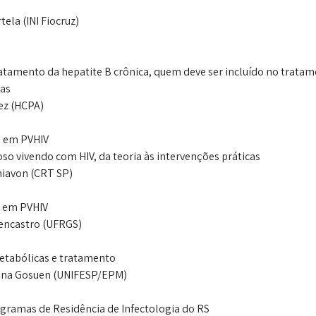
ela (INI Fiocruz)
atamento da hepatite B crônica, quem deve ser incluído no tratame
cas
ez (HCPA)
 em PVHIV
oso vivendo com HIV, da teoria às intervenções práticas
hiavon (CRT SP)
s em PVHIV
lencastro (UFRGS)
tabólicas e tratamento
stina Gosuen (UNIFESP/EPM)
gramas de Residência de Infectologia do RS