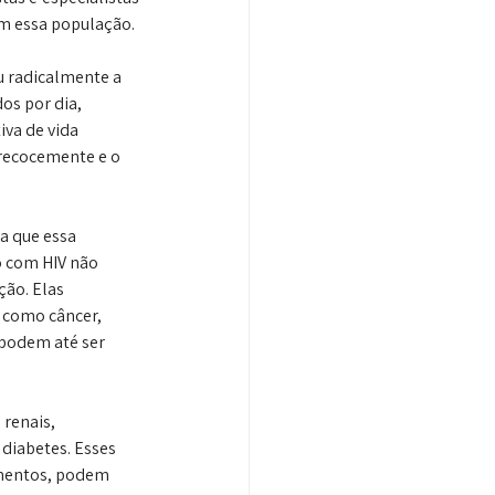
om essa população.
 radicalmente a 
os por dia, 
va de vida 
recocemente e o 
a que essa 
 com HIV não 
ão. Elas 
como câncer, 
 podem até ser 
renais, 
diabetes. Esses 
amentos, podem 