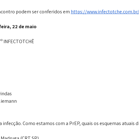
ncontro podem ser conferidos em 
https://www.infectotche.com.br
eira, 22 de maio
7º INFECTOTCHÊ
vindas
Kliemann
a infecção. Como estamos com a PrEP, quais os esquemas atuais di
z Madruga (CRT SP)