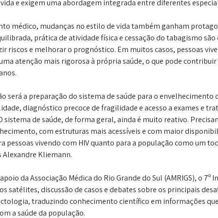
 vida e exigem uma abordagem integrada entre diferentes especia
o médico, mudanças no estilo de vida também ganham protago
ilibrada, prática de atividade física e cessação do tabagismo são 
ir riscos e melhorar o prognóstico. Em muitos casos, pessoas viv
a atenção mais rigorosa à própria saúde, o que pode contribuir
anos.
o será a preparação do sistema de saúde para o envelhecimento 
idade, diagnóstico precoce de fragilidade e acesso a exames e tr
 sistema de saúde, de forma geral, ainda é muito reativo. Precisa
hecimento, com estruturas mais acessíveis e com maior disponibi
ra pessoas vivendo com HIV quanto para a população como um todo
s Alexandre Kliemann.
apoio da Associação Médica do Rio Grande do Sul (AMRIGS), o 7º In
os satélites, discussão de casos e debates sobre os principais desaf
ctologia, traduzindo conhecimento científico em informações qu
com a saúde da população.