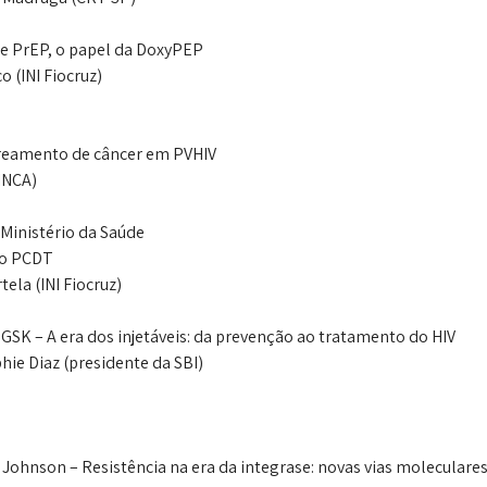
de PrEP, o papel da DoxyPEP
o (INI Fiocruz)
treamento de câncer em PVHIV
(INCA)
Ministério da Saúde
do PCDT
ela (INI Fiocruz)
 GSK – A era dos injetáveis: da prevenção ao tratamento do HIV
hie Diaz (presidente da SBI)
 Johnson – Resistência na era da integrase: novas vias moleculares