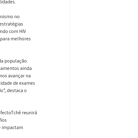
lidades.
nismo no 
estratégias 
endo com HIV 
 para melhores 
da população. 
atamentos ainda 
mos avançar na 
lidade de exames 
”, destaca o 
fectoTchê reunirá 
ios 
e impactam 