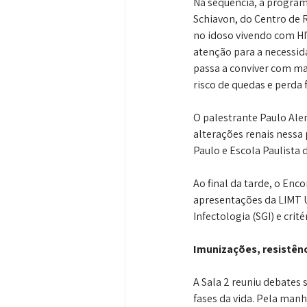
Na sequência, a program
Schiavon, do Centro de 
no idoso vivendo com HIV
atenção para a necessid
passa a conviver com ma
risco de quedas e perda f
O palestrante Paulo Ale
alterações renais nessa 
Paulo e Escola Paulista
Ao final da tarde, o Enc
apresentações da LIMT U
Infectologia (SGI) e crit
Imunizações, resistên
A Sala 2 reuniu debates 
fases da vida. Pela man