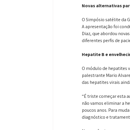
Novas alternativas pa
O Simpósio satélite da G
A apresentação foi condu
Diaz, que abordou novas 
diferentes perfis de paci
Hepatite B e envelhec
O módulo de hepatites vi
palestrante Mario Alvar
das hepatites virais ain
“É triste começar esta 
não vamos eliminar a he
poucos anos. Para mudar 
diagnóstico e tratament