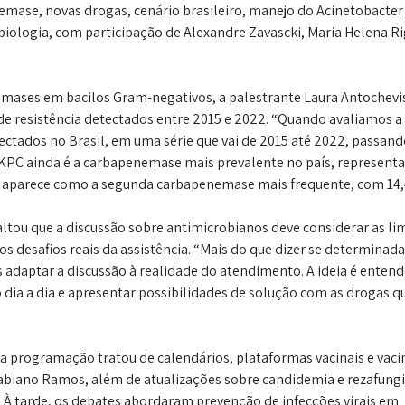
mase, novas drogas, cenário brasileiro, manejo do Acinetobacter 
iologia, com participação de Alexandre Zavascki, Maria Helena Ri
mases em bacilos Gram-negativos, a palestrante Laura Antochevi
de resistência detectados entre 2015 e 2022. “Quando avaliamos a 
ectados no Brasil, em uma série que vai de 2015 até 2022, passand
KPC ainda é a carbapenemase mais prevalente no país, represent
M aparece como a segunda carbapenemase mais frequente, com 14,
ltou que a discussão sobre antimicrobianos deve considerar as li
 os desafios reais da assistência. “Mais do que dizer se determinad
 adaptar a discussão à realidade do atendimento. A ideia é enten
o dia a dia e apresentar possibilidades de solução com as drogas q
 a programação tratou de calendários, plataformas vacinais e vaci
abiano Ramos, além de atualizações sobre candidemia e rezafungi
 À tarde, os debates abordaram prevenção de infecções virais em 