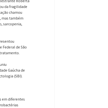
lestrante Roberta 
u da fragilidade 
ntação chamou 
is, mas também 
, sarcopenia, 
resentou 
e Federal de São 
tratamento. 
uniu 
edade Gaúcha de 
ctologia (SBI).
s em diferentes 
robactérias 