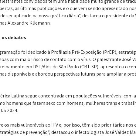
palestrantes convidados têm uma habilidade muito grande de traduz
bertas, as últimas publicações e o que vem sendo apresentado no
e ser aplicado na nossa prática diária”, destacou o presidente da
Dimas Alexandre Kliemann.
u os debates
gramação foi dedicado à Profilaxia Pré-Exposição (PrEP), estratég
soas com maior risco de contato com o vírus. O palestrante José V
Treinamento em DST/Aids de São Paulo (CRT-SP), apresentou o cená
as disponíveis e abordou perspectivas futuras para ampliar a pro
érica Latina segue concentrada em populações vulneráveis, com 
mo homens que fazem sexo com homens, mulheres trans e trabalh
DS 2024.
e os mais vulneráveis ao HIV e, por isso, têm sido prioritários nos 
ratégias de prevenção.”, destacou o infectologista José Valdez M