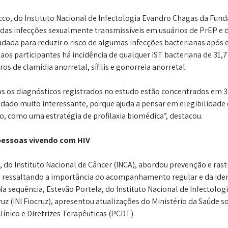
cco, do Instituto Nacional de Infectologia Evandro Chagas da Fun
ou das infecções sexualmente transmissíveis em usuários de PrEP e d
dada para reduzir o risco de algumas infecções bacterianas após 
os participantes há incidência de qualquer IST bacteriana de 31,7
s de clamídia anorretal, sífilis e gonorreia anorretal. 
s os diagnósticos registrados no estudo estão concentrados em 3
m dado muito interessante, porque ajuda a pensar em elegibilidad
, como uma estratégia de profilaxia biomédica”, destacou.
pessoas vivendo com HIV
, do Instituto Nacional de Câncer (INCA), abordou prevenção e ras
 ressaltando a importância do acompanhamento regular e da iden
a sequência, Estevão Portela, do Instituto Nacional de Infectolog
z (INI Fiocruz), apresentou atualizações do Ministério da Saúde s
nico e Diretrizes Terapêuticas (PCDT). 