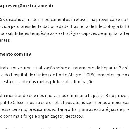
ra prevenção e tratamento
SK discutiu a era dos medicamentos injetáveis na prevenção e no t
zida pelo presidente da Sociedade Brasileira de Infectologia (SBI)
possibilidades terapêuticas e estratégias capazes de ampliar alter
entes.
imento com HIV
rais trouxe uma atualização sobre o tratamento da hepatite B crôn
ez, do Hospital de Clínicas de Porto Alegre (HCPA) lamentou que 
da está distante das metas globais de eliminação.
aula mostrando que nós não vamos eliminar a hepatite B no prazo 
patite C. Isso mostra que os objetivos atuais são menos ambicioso
esse cenário, precisamos voltar a olhar para as estratégias de pr
o com mais força e organização”, destacou.