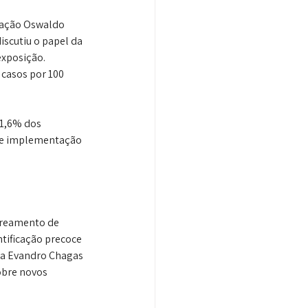
dação Oswaldo 
iscutiu o papel da 
exposição. 
 casos por 100 
1,6% dos 
e e implementação 
treamento de 
tificação precoce 
ia Evandro Chagas 
obre novos 