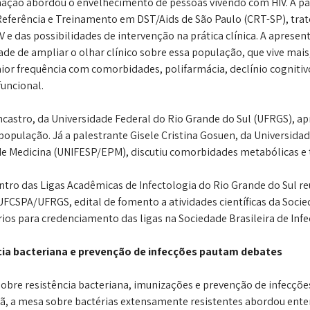
ação abordou o envelhecimento de pessoas vivendo com HIV. A pa
Referência e Treinamento em DST/Aids de São Paulo (CRT-SP), trato
 e das possibilidades de intervenção na prática clínica. A aprese
ade de ampliar o olhar clínico sobre essa população, que vive ma
ior frequência com comorbidades, polifarmácia, declínio cognitivo
uncional. 
ncastro, da Universidade Federal do Rio Grande do Sul (UFRGS), ap
população. Já a palestrante Gisele Cristina Gosuen, da Universidad
 de Medicina (UNIFESP/EPM), discutiu comorbidades metabólicas e 
ontro das Ligas Acadêmicas de Infectologia do Rio Grande do Sul re
FCSPA/UFRGS, edital de fomento a atividades científicas da Soci
érios para credenciamento das ligas na Sociedade Brasileira de Infe
cia bacteriana e prevenção de infecções pautam debates 
sobre resistência bacteriana, imunizações e prevenção de infecçõe
hã, a mesa sobre bactérias extensamente resistentes abordou ente