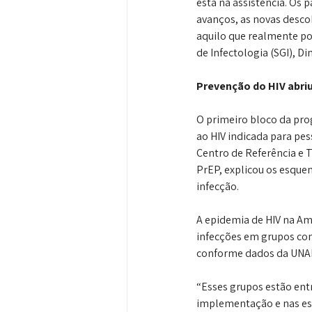
está na assistência. Os 
avanços, as novas desco
aquilo que realmente pod
de Infectologia (SGI), 
Prevenção do HIV abri
O primeiro bloco da pro
ao HIV indicada para pes
Centro de Referência e 
PrEP, explicou os esquem
infecção.
A epidemia de HIV na Am
infecções em grupos co
conforme dados da UNAI
“Esses grupos estão entr
implementação e nas est