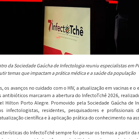
tro da Sociedade Gaúcha de Infectologia reuniu especialistas em Po
utir temas que impactam a prática médica e a saúde da população
s, os avanços no cuidado com o HIV, a atualização em vacinas e o
s antibióticos marcaram a abertura do InfectoTchê 2026, realizado 
l Hilton Porto Alegre. Promovido pela Sociedade Gaúcha de Infe
s infectologistas, residentes, pesquisadores e profissionais
ualização científica e à aplicação prática do conhecimento na ass
cterísticas do InfectoTchê sempre foi pensar os temas a partir da