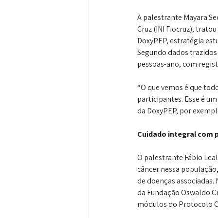
A palestrante Mayara Se
Cruz (INI Fiocruz), trat
DoxyPEP, estratégia estu
Segundo dados trazidos a
pessoas-ano, com registro
“O que vemos é que todo
participantes. Esse é u
da DoxyPEP, por exemplo
Cuidado integral com 
O palestrante Fábio Leal
câncer nessa população,
de doenças associadas. N
da Fundação Oswaldo Cru
módulos do Protocolo Clí