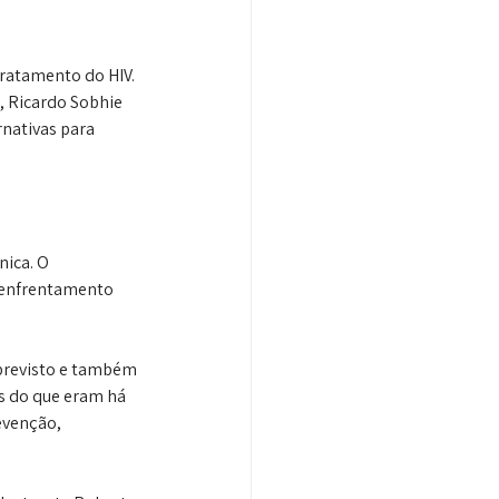
ratamento do HIV. 
, Ricardo Sobhie 
nativas para 
ica. O 
o enfrentamento 
previsto e também 
s do que eram há 
evenção, 