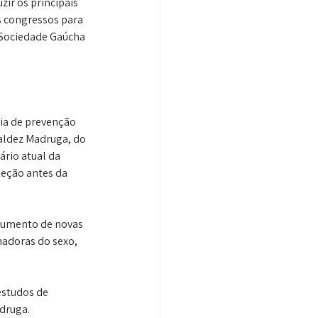
ir os principais 
s congressos para 
 Sociedade Gaúcha 
ia de prevenção 
aldez Madruga, do 
rio atual da 
teção antes da 
aumento de novas 
adoras do sexo, 
estudos de 
adruga.