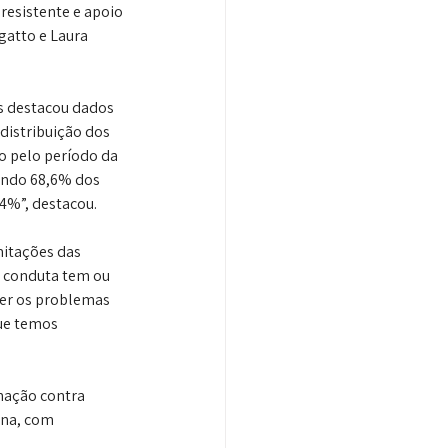
resistente e apoio 
gatto e Laura 
s destacou dados 
distribuição dos 
o pelo período da 
ando 68,6% dos 
4%”, destacou.
mitações das 
a conduta tem ou 
der os problemas 
ue temos 
nação contra 
na, com 